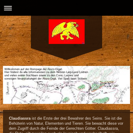
Willkommen auf der Hompage der Alozo-Orga!
Hier findest du alle Informationen zu dem fiktiven Larp-Land Lodrien
und vielen seiner Nachbarn sowie zu den Cons, Larpies und
sonstigen Veranstaltungen der Alozo-Orga. Viel Spaß beim Stöbern
Claudiassra
ist die Erste der drei Bewahrer des Seins. Sie ist die
Behüterin von Natur, Elementen und Tieren. Sie bewacht diese vor
dem Zugriff durch die Feinde der Gerechten Götter. Claudiassra,