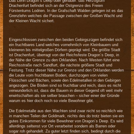
Das Lehn Dragon´s Deep oder genauer: das Herzogtum
Drachenfurt befindet sich an der Ostgrenze des Freien
Fürstentums Lodrien. In der Grafschaft Walden gelegen ist es das
Grenzlehn welches die Passage zwischen der Großen Wacht und
der Kleinen Wacht sichert.
Eingeschlossen zwischen den beiden Gebirgszügen befindet sich
ein fruchtbares Land welches vornehmlich von Kleinbauern und
kleineren bis mittelgroßen Dörfern geprägt wird. Die größte Stadt
ist Drachenfurt, überragt von der Reichsfeste Dragon´s Deep, in
der Nähe der Grenze zu den Orklanden. Nach Westen führt eine
Reichsstraße nach Sandfurt, die nächste größere Stadt und
Festung. Trotz dieser Nähe zur Grenze und den Orklanden werden
die Leute vom fruchtbaren Boden, durchzogen von vielen
Flüsschen und Bächen, sowie den Edelmetallen in den Gebirgen
angezogen. Die Böden sind so fruchtbar und reich, dass es nicht
verwunderlich ist, dass die Bauern in dieser Gegend oft weit mehr
erwirtschaften als sie selber brauchen – sicher einer der Gründe
warum es hier doch noch so viele Bewohner gibt.
Die Edelmetalle aus den Wachten sind zwar nicht so reichlich wie
in manchen Teilen der Goldmark, nichts des do trotz bieten sie ein
gutes Einkommen für viele Bewohner von Dragon´s Deep. Es wird
allerdings seltenst vor Ort verarbeitet sondern als Barren oder
sogar roh gehandelt. Zu guter letzt finden sich, bedingt durch die