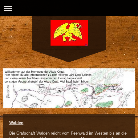
Willkommen auf der Hompage der Alozo-Orga!
Hier findest du alle Informationen zu dem fiktiven Larp-Land Lodrien
und vielen seiner Nachbarn sowie zu den Cons, Larpies und
sonstigen Veranstaltungen der Alozo-Orga. Viel Spaß beim Stöbern
Walden
Die Grafschaft Walden reicht vom Feenwald im Westen bis an die