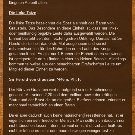
längeren Aufenthalten.
Die linke Tatze
Die linke Tatze bezeichnet die Spezialeinheit des Bären von
Graustein. Das Besondere an diese Einheit ist, dass nur links-
oder beidhändig begabte Leute dafür ausgewählt werden. Die
Einheit besteht seit dem letzten großen Orkkrieg. Damals hat Sir
Herold die Einheit das erste Mal ausgehoben und sie ist
mitverantwortlich für den Ruhm den er im Laufe des Kriegs
gesammelt hat. Es gibt nur 1 Banner der Einheit da es schwierig
ist geeignete Leute zu finden in einer so kleinen Baronie. Allerdings
kommen teilweise aus den benachbarten Grafschaften Leute um
Mitglied dieser Einheit zu werden.
Sir Herold von Graustein *446 n. Ph. F.
Der Bär von Graustein wird er aufgrund seiner Erscheinung
genannt. Mit seinen 2,20 und dem Vollbart sowie der kräftigen
Statur und der Brust die an ein großes Bierfass erinnert, erinnert er
manchmal tatsächlich an einen Bären.
Da er aber dadurch auch keine natürlichen(Fress)feinde hat, ist er
eigentlich ein sehr friedlicher Mensch. Man sollte sich dadurch nur
nicht täuschen lassen - denn nur weil er nicht oft zuhaut heißt es
nicht er könne es nicht oder haue deswegen weniger fest zu...