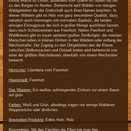
Große Wacht im Osten, außerdem vom Quenn im Süden bis hin
zu den Bergen im Norden. Beherrscht wird Walden von riesigen
Waldgebieten die der Grafschaft auch ihren Namen brachten. In
diesen Wäldern gibt es Holz von ganz besonderer Qualität, dazu
natürlich auch Unmengen von normalem Bauholz, die beiden
einzigen Erzeugnisse die sich in großer Menge ausführen lassen,
dazu noch Schnitzereinen aus Feenhort. Neben Feenhort und
Waldkreuze gibt es kaum weiteren großen Siedlungen, die meisten
Menschen leben in kleinen Dörfern in den Wäldern oder entlang der
Reichsstraße. Der Zugang zu den Orkgebieten den die Ebene
zwischen Wolkenzacken und Ostwall bieten wird beherrscht von
einer der größten Reichsfesten, ebenfalls von einem Reichsritter
bewacht.
Herrscher:
Lilandaria vom Feenhort
Hauptstadt:
Feenhort
Das Wappen:
Ein weißes aufsteigendes Einhorn vor einem Baum
auf grün.
Farben:
Weiß und Grün, allerdings tragen nur wenige Waldener
Wappenröcke oder ähnliches.
Besondere Produkte:
Edles Holz, Holz
Besonderes:
Mit den Familien der Elfen hat man hier