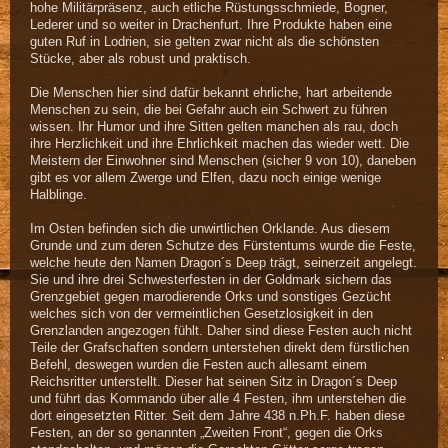
hohe Militärpräsenz, auch etliche Rüstungsschmiede, Bogner,
Lederer und so weiter in Drachenfurt. Ihre Produkte haben eine
guten Ruf in Lodrien, sie gelten zwar nicht als die schönsten
Stücke, aber als robust und praktisch.
Die Menschen hier sind dafür bekannt ehrliche, hart arbeitende
Menschen zu sein, die bei Gefahr auch ein Schwert zu führen
wissen. Ihr Humor und ihre Sitten gelten manchen als rau, doch
ihre Herzlichkeit und ihre Ehrlichkeit machen das wieder wett. Die
Meistern der Einwohner sind Menschen (sicher 9 von 10), daneben
gibt es vor allem Zwerge und Elfen, dazu noch einige wenige
Halblinge.
Im Osten befinden sich die unwirtlichen Orklande. Aus diesem
Grunde und zum deren Schutze des Fürstentums wurde die Feste,
welche heute den Namen Dragon´s Deep trägt, seinerzeit angelegt.
Sie und ihre drei Schwesterfesten in der Goldmark sichern das
Grenzgebiet gegen marodierende Orks und sonstiges Gezücht
welches sich von der vermeintlichen Gesetzlosigkeit in den
Grenzlanden angezogen fühlt. Daher sind diese Festen auch nicht
Teile der Grafschaften sondern unterstehen direkt dem fürstlichen
Befehl, deswegen wurden die Festen auch allesamt einem
Reichsritter unterstellt. Dieser hat seinen Sitz in Dragon´s Deep
und führt das Kommando über alle 4 Festen, ihm unterstehen die
dort eingesetzten Ritter. Seit dem Jahre 438 n.Ph.F. haben diese
Festen, an der so genannten „Zweiten Front“, gegen die Orks