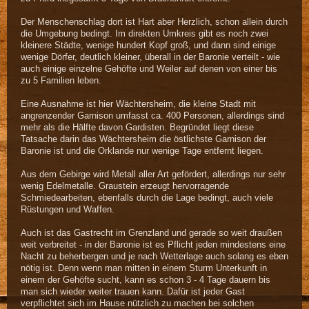
Der Menschenschlag dort ist Hart aber Herzlich, schon allein durch
die Umgebung bedingt. Im direkten Umkreis gibt es noch zwei
kleinere Städte, wenige hundert Kopf groß, und dann sind einige
wenige Dörfer, deutlich kleiner, überall in der Baronie verteilt - wie
auch einige einzelne Gehöfte und Weiler auf denen von einer bis
zu 5 Familien leben.
Eine Ausnahme ist hier Wächtersheim, die kleine Stadt mit
angrenzender Garnison umfasst ca. 400 Personen, allerdings sind
mehr als die Hälfte davon Gardisten. Begründet liegt diese
Tatsache darin das Wächtersheim die östlichste Garnison der
Baronie ist und die Orklande nur wenige Tage entfernt liegen.
Aus dem Gebirge wird Metall aller Art gefördert, allerdings nur sehr
wenig Edelmetalle. Graustein erzeugt hervorragende
Schmiedearbeiten, ebenfalls durch die Lage bedingt, auch viele
Rüstungen und Waffen.
Auch ist das Gastrecht im Grenzland und gerade so weit draußen
weit verbreitet - in der Baronie ist es Pflicht jeden mindestens eine
Nacht zu beherbergen und je nach Wetterlage auch solang es eben
nötig ist. Denn wenn man mitten in einem Sturm Unterkunft in
einem der Gehöfte sucht, kann es schon 3 - 4 Tage dauern bis
man sich wieder weiter trauen kann. Dafür ist jeder Gast
verpflichtet sich im Hause nützlich zu machen bei solchen