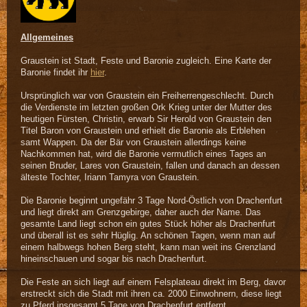
Allgemeines
Graustein ist Stadt, Feste und Baronie zugleich. Eine Karte der
Baronie findet ihr
hier
.
Ursprünglich war von Graustein ein Freiherrengeschlecht. Durch
die Verdienste im letzten großen Ork Krieg unter der Mutter des
heutigen Fürsten, Christin, erwarb Sir Herold von Graustein den
Titel Baron von Graustein und erhielt die Baronie als Erblehen
samt Wappen. Da der Bär von Graustein allerdings keine
Nachkommen hat, wird die Baronie vermutlich eines Tages an
seinen Bruder, Lares von Graustein, fallen und danach an dessen
älteste Tochter, Iriann Tamyra von Graustein.
Die Baronie beginnt ungefähr 3 Tage Nord-Östlich von Drachenfurt
und liegt direkt am Grenzgebirge, daher auch der Name. Das
gesamte Land liegt schon ein gutes Stück höher als Drachenfurt
und überall ist es sehr Hüglig. An schönen Tagen, wenn man auf
einem halbwegs hohen Berg steht, kann man weit ins Grenzland
hineinschauen und sogar bis nach Drachenfurt.
Die Feste an sich liegt auf einem Felsplateau direkt im Berg, davor
erstreckt sich die Stadt mit ihren ca. 2000 Einwohnern, diese liegt
zu Pferd insgesamt 5 Tage von Drachenfurt entfernt.