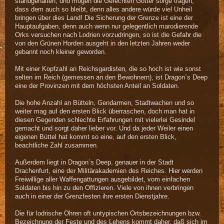
standgehalten, und mögen die Gerechten Götter sorge tragen,
dass dem auch so bleibt, denn alles andere würde viel Unheil
bringen über dies Land! Die Sicherung der Grenze ist eine der
Hauptaufgaben, denn auch wenn nur gelegentlich marodierende
Orks versuchen nach Lodrien vorzudringen, so ist die Gefahr die
von den Grünen Horden ausgeht in den letzten Jahren weder
gebannt noch kleiner geworden.
Mit einer Kopfzahl an Reichsgardisten, die so hoch ist wie sonst
selten im Reich (gemessen an den Bewohnern), ist Dragon´s Deep
eine der Provinzen mit dem höchsten Anteil an Soldaten.
Die hohe Anzahl an Bütteln, Gendarmen, Stadtwachen und so
weiter mag auf den ersten Blick überraschen, doch man hat in
diesen Gegenden schlechte Erfahrungen mit vielerlei Gesindel
gemacht und sorgt daher lieber vor. Und da jeder Weiler einen
eigenen Büttel hat kommt so eine, auf den ersten Blick,
beachtliche Zahl zusammen.
Außerdem liegt in Dragon´s Deep, genauer in der Stadt
Drachenfurt, eine der Militärakademien des Reiches. Hier werden
Freiwillige aller Waffengattungen ausgebildet, vom einfachen
Soldaten bis hin zu den Offizieren. Viele von ihnen verbringen
auch in einer der Grenzfesten ihre ersten Dienstjahre.
Die für lodrische Ohren oft untypischen Ortsbezeichnungen bzw.
Bezeichnung der Feste und des Lehens kommt daher, daß sich im