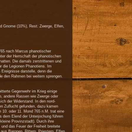
nd Gnome (10%), Rest: Zwerge, Elfen,
 765 nach Marcus phanotischer
ter der Herrschaft der phanotischen
atten. Die damals zerstrittenen und
ür die Legionen Phanotiens. Im
 Ereignisse darstelle, denn die
ürde den Rahmen bei weitem sprengen.
bitterte Gegenwehr im Krieg einige
b, andere Rassen wie Zwerge oder
ich der Widerstand. In den nord-
ben Zuflucht gefunden, dazu kamen
 10. oder 11. Mond 765 n.M. trat eine
us dem Elend der Unterjochung führen
leine Provinzstadt). Durch ihre
nd das Feuer der Freiheit breitete
 aus Baronen, Rittern, Priestern, Elfen