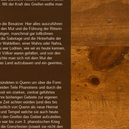
. Mit der Kraft des Greifen wollte man
 die Besatzer. Hier alles auszuführen
en Mut und die Führung der Ritterin
utigen, manchmal gar tollkühnen
die Sabotage und die Hinterhalte der
r Waldelben, einer Mahra oder Nahra,
s war Lodrien, wie wir es heute kennen,
r Völker waren gefallen, und von den
chte man sich mit dem Mut der
das Land aufzubauen und ein geeintes,
erbündeten in Quenn um über die Form
eiden Teile Phanotiens und durch die
t ein starkes, zentral geführtes
hre bisherigen Gebiete zur eigenen
le Zeit achten würden (und dies bis
estlich von Quenn als neue Heimat
n und Tempel welche sie auch heute
n den Greifen das Gebiet aufzuteilen.
e war bis zum 3. phanotischen Krieg
die Grenzfesten (soweit sie nicht den