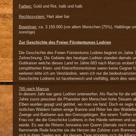
Farben:
Gold und Rot, halb und halb
Rechtssystem:
Hart aber fair
Bewohner:
ca. 3.150.000 (vor allem Menschen (75%), Halblinge u
sonstige)
Zur Geschichte des Freien Fürstentumes Lodrien
Die Geschichte des Freien Fürstentums Lodrien beginnt im Jahre
Zeitrechnung. Die Gebiete des heutigen Lodrien standen damals un
Gottkaiser welche dieses Land im Jahre 683 nach Marcus erobert h
zersplitterten Klein- und Kleinstfürstentümer waren keine Gegner f
weiteren bitte ich um Verständnis, wenn ich nur die bedeutsamsten
Geschichte Lodriens ist facettenreich und vielfältig, doch dies w
765 nach Marcus
In diesem Jahr war ganz Lodrien unterworfen. Als Rache für die er
Jahre zuvor pressten die Phanotier den Menschen hohe Steuern a
Elben wurden gejagt und getötet, wo man sie fand. Doch es regte s
östlichen Wäldern hatten einige Barone und Ritter bei den Waldel
Zwerge und Barbaren aus den Grenzgebirgen. Bei einem Treffen im
Frau vor, die die Geschicke Lodriens in ihre Hände nehmen und a
würde. Es war die Ritterin Jenswina von Quenn (damals noch eine k
flammende Rede brachte sie die Herzen der Zuhörer zum Brennen, u
sich in ihren Seelen aus. An diesem Tage gründete sich die Allianz