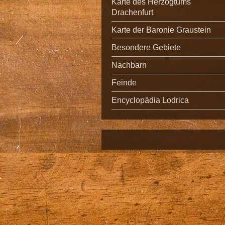
Karte des Herzogtums
Drachenfurt
Karte der Baronie Graustein
Besondere Gebiete
Nachbarn
Feinde
Encyclopädia Lodrica