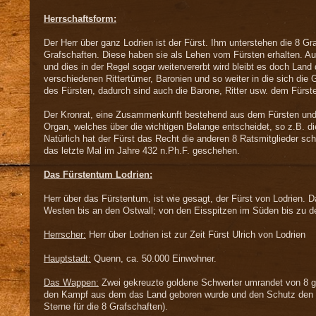
Herrschaftsform:
Der Herr über ganz Lodrien ist der Fürst. Ihm unterstehen die 8 Gr
Grafschaften. Diese haben sie als Lehen vom Fürsten erhalten. Au
und dies in der Regel sogar weitervererbt wird bleibt es doch Land
verschiedenen Rittertümer, Baronien und so weiter in die sich die G
des Fürsten, dadurch sind auch die Barone, Ritter usw. dem Fürsten
Der Kronrat, eine Zusammenkunft bestehend aus dem Fürsten und d
Organ, welches über die wichtigen Belange entscheidet, so z.B. d
Natürlich hat der Fürst das Recht die anderen 8 Ratsmitglieder sc
das letzte Mal im Jahre 432 n.Ph.F. geschehen.
Das Fürstentum Lodrien:
Herr über das Fürstentum, ist wie gesagt, der Fürst von Lodrien.
Westen bis an den Ostwall; von den Eisspitzen im Süden bis zu d
Herrscher:
Herr über Lodrien ist zur Zeit Fürst Ulrich von Lodrien
Hauptstadt:
Quenn, ca. 50.000 Einwohner.
Das Wappen:
Zwei gekreuzte goldene Schwerter umrandet von 8 go
den Kampf aus dem das Land geboren wurde und den Schutz den de
Sterne für die 8 Grafschaften).