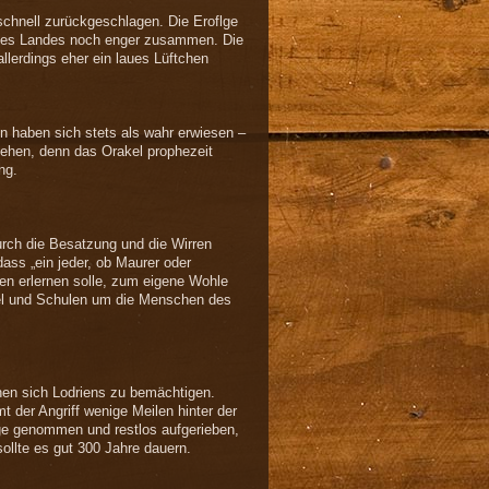
chnell zurückgeschlagen. Die Eroflge
des Landes noch enger zusammen. Die
llerdings eher ein laues Lüftchen
n haben sich stets als wahr erwiesen –
ziehen, denn das Orakel prophezeit
ng.
urch die Besatzung und die Wirren
dass „ein jeder, ob Maurer oder
en erlernen solle, zum eigene Wohle
pel und Schulen um die Menschen des
hen sich Lodriens zu bemächtigen.
 der Angriff wenige Meilen hinter der
ge genommen und restlos aufgerieben,
sollte es gut 300 Jahre dauern.