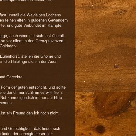
ast überall die Waldelben Lodriens
en feinen elfen in güldenen Gewändern
nte, und gute Verbündet im Kampfe!
rge, auch wenn sie sich fast überall
, so vor allem in den Grenzprovinzen.
r Goldmark.
 Eulenhorst, stellen die Gnome und
en die Halblinge sich in den Auen
und Gerechte.
Form der guten entspricht, und sollte
le der dir nur schlimmes will! Nein,
 Not kann eigentlich immer auf Hilfe
werden.
ist ein Freund den ich noch nicht
und Gerechtigkeit, daß findet sich
findet der geneigte Leser hier.