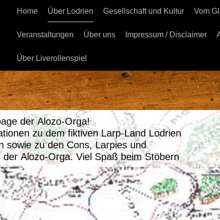
Home
Über Lodrien
Gesellschaft und Kultur
Vom Gl
Veranstaltungen
Über uns
Impressum / Disclaimer
Über Liverollenspiel
age der Alozo-Orga!
mationen zu dem fiktiven Larp-Land Lodrien
rn sowie zu den Cons, Larpies und
n der Alozo-Orga. Viel Spaß beim Stöbern