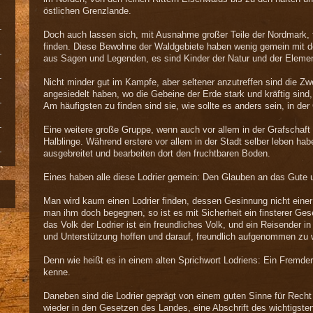
östlichen Grenzlande.
Doch auch lassen sich, mit Ausnahme großer Teile der Nordmark, f
finden. Diese Bewohne der Waldgebiete haben wenig gemein mit d
aus Sagen und Legenden, es sind Kinder der Natur und der Eleme
Nicht minder gut im Kampfe, aber seltener anzutreffen sind die Zwe
angesiedelt haben, wo die Gebeine der Erde stark und kräftig sind
Am häufigsten zu finden sind sie, wie sollte es anders sein, in de
Eine weitere große Gruppe, wenn auch vor allem in der Grafschaft
Halblinge. Während erstere vor allem in der Stadt selber leben hab
ausgebreitet und bearbeiten dort den fruchtbaren Boden.
Eines haben alle diese Lodrier gemein: Den Glauben an das Gute 
Man wird kaum einen Lodrier finden, dessen Gesinnung nicht einer 
man ihm doch begegnen, so ist es mit Sicherheit ein finsterer Gesel
das Volk der Lodrier ist ein freundliches Volk, und ein Reisender in
und Unterstützung hoffen und darauf, freundlich aufgenommen zu 
Denn wie heißt es in einem alten Sprichwort Lodriens: Ein Fremder 
kenne.
Daneben sind die Lodrier geprägt von einem guten Sinne für Recht 
wieder in den Gesetzen des Landes, eine Abschrift des wichtigsten 