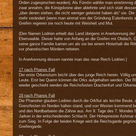
Orden zugesprochen wurden). Als Fürstin wählte man einstimmig d
zwar annahm, die Königskrone aber ablehnte und sich statt dessen 
„über denen stehen, die nicht weniger geleistet haben als“ sie. Di
mehr verändert (wenn man einmal von der Gründung Eulenhorsts 
Greifen regieren sie noch heute mit Weisheit und Mut.
(Den Namen Lodrien erhielt das Land übrigens in Anerkennung der
Eberswalde. Dieser hatte von Anfang an die Greifen mit Obdach, 
seine ganze Familie kamen um als sie bei einem Hinterhalt die Rit
vor phanotischen Mördern retteten.
In Anerkennung dessen nannte man das neue Reich Lodrien.)
17 nach Phanos Fall
Der erste Orkensturm bricht über des junge Reich herein. Völlig unvo
Leute. Erst bei Quenn können die Orks aufgehalten werden. Der Blu
wieder geschieht werden die Reichsfesten Drachenfurt und Orkenw
18 nach Phanos Fall
Die Phanotier glauben Lodrien durch die Orkflut als leichte Beute, 
Grenzfesten im Norden halten stand, und von Westen kommend bei
und den Nordbarbaren die Zähne aus. Am 9. Tage des 7. Mondes fäl
Jarken in der entscheidenden Schlacht. Der Hohepriester Ashmar d
zum Sieg. In Folge der beiden Kriege wird die Reichsgarde gegründ
Greifengarde.