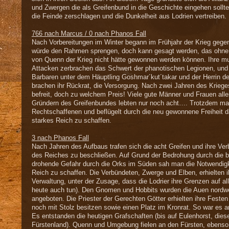
und Zwergen die als Greifenbund in die Geschichte eingehen sollte
die Feinde zerschlagen und die Dunkelheit aus Lodrien vertreiben.
766 nach Marcus / 0 nach Phanos Fall
Nach Vorbereitungen im Winter begann im Frühjahr der Krieg gegen
würde den Rahmen sprengen, doch kann gesagt werden, das ohne d
von Quenn der Krieg nicht hätte gewonnen werden können. Ihre m
Attacken zerbrachen das Schwert der phanotischen Legionen, und 
Barbaren unter dem Häuptling Goshmar´kut´takar und der Herrin de
brachen ihr Rückrat, die Versorgung. Nach zwei Jahren des Kriege
befreit, doch zu welchem Preis! Viele gute Männer und Frauen alle
Gründern des Greifenbundes lebten nur noch acht…. Trotzdem ma
Rechtschaffenen und beflügelt durch die neu gewonnene Freiheit 
starkes Reich zu schaffen.
3 nach Phanos Fall
Nach Jahren des Aufbaus trafen sich die acht Greifen und ihre V
des Reiches zu beschließen. Auf Grund der Bedrohung durch die b
drohende Gefahr durch die Orks im Süden sah man die Notwendigkei
Reich zu schaffen. Die Verbündeten, Zwerge und Elben, erhielten i
Verwaltung, unter der Zusage, dass die Lodrier ihre Grenzen auf al
heute auch tun). Den Gnomen und Hobbits wurden die Auen nordw
angeboten. Die Priester der Gerechten Götter erhielten ihre Feste
noch mit Stolz besitzen sowie einen Platz im Kronrat. So war es a
Es entstanden die heutigen Grafschaften (bis auf Eulenhorst, dies
Fürstenland). Quenn und Umgebung fielen an den Fürsten, ebenso 