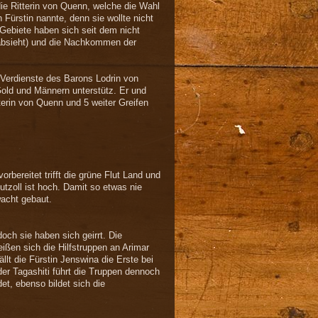
ie Ritterin von Quenn, welche die Wahl
Fürstin nannte, denn sie wollte nicht
e Gebiete haben sich seit dem nicht
absieht) und die Nachkommen der
 Verdienste des Barons Lodrin von
Gold und Männern unterstütz. Er und
terin von Quenn und 5 weiter Greifen
rbereitet trifft die grüne Flut Land und
tzoll ist hoch. Damit so etwas nie
acht gebaut.
doch sie haben sich geirrt. Die
ßen sich die Hilfstruppen an Arimar
lt die Fürstin Jenswina die Erste bei
er Tagashiti führt die Truppen dennoch
et, ebenso bildet sich die