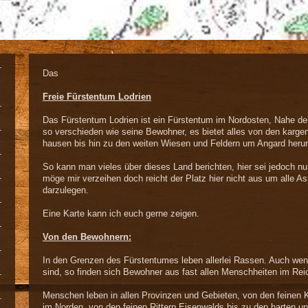
Das
Freie Fürstentum Lodrien
Das Fürstentum Lodrien ist ein Fürstentum im Nordosten, Nahe der
so verschieden wie seine Bewohner, es bietet alles von den karge
hausen bis hin zu den weiten Wiesen und Feldern um Angard heru
So kann man vieles über dieses Land berichten, hier sei jedoch nu
möge mir verzeihen doch reicht der Platz hier nicht aus um alle 
darzulegen.
Eine Karte kann ich euch gerne zeigen.
Von den Bewohnern:
In den Grenzen des Fürstentumes leben allerlei Rassen. Auch w
sind, so finden sich Bewohner aus fast allen Menschheiten im Rei
Menschen leben in allen Provinzen und Gebieten, von den feinen 
im Norden, von den feinen Rittern Eisenwalds bis zu den harten 