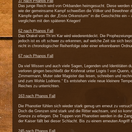
37 nach Phanos Fall
Das junge Reich wird von Orkbanden heimgesucht. Diese werden s
wie der gemeinsame Kampf schweißen die Völker und Bewohner 
Kämpfe gehen als der „Erste Orkensturm“ in die Geschichte ein – a
verglichen mit den späteren Kriegen!
62 nach Phanos Fall
Das Orakel von Th´im´Kar wird wiederentdeckt. Die Prophezeiunge
jedoch ist es oft schwer zu erkennen, auf welche Zeit sie sich be
nicht in chronologischer Reihenfolge oder einer erkennbaren Ordnu
67 nach Phanos Fall
Da viel Wissen und auch viele Sagen, Legenden und Identitäten d
verloren gingen beschließt der Krohnrat unter Logris I von Quenn, 
Zimmermann, Muter oder Magister das lesen, schreiben und rechn
und zum Wohle Lodriens.“ Es entstehen viele neue kleinere Tem
Reiches zu unterrichten.
1
63 nach Phanos Fall
Die Phanotier fühlen sich wieder stark genug um erneut zu versuc
Doch die Grenzen sind stark und die Ritter wachsam, und so kommt
Grenze zu erliegen. Die Truppen von Phanotien werden in die Zan
der Kaiser fällt bei dieser Schlacht. Bis zu einem erneuten Angriff 
245 nach Phanos Fall